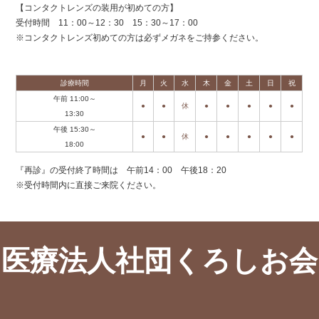
【コンタクトレンズの装用が初めての方】
受付時間 11：00～12：30 15：30～17：00
※コンタクトレンズ初めての方は必ずメガネをご持参ください。
診療時間
月
火
水
木
金
土
日
祝
午前 11:00～
●
●
休
●
●
●
●
●
13:30
午後 15:30～
●
●
休
●
●
●
●
●
18:00
『再診』の受付終了時間は 午前14：00 午後18：20
※受付時間内に直接ご来院ください。
医療法人社団くろしお会