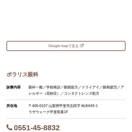
Google mapで見る
ポラリス眼科
診療内容
眼科一般／学校検診／眼鏡処方／ドライアイ／眼精疲労／ア
レルギー（花粉症）／コンタクトレンズ処方
所在地
〒400-0107 山梨県甲斐市志田字 柿木645-1
ラザウォーク甲斐双葉1F
0551-45-8832