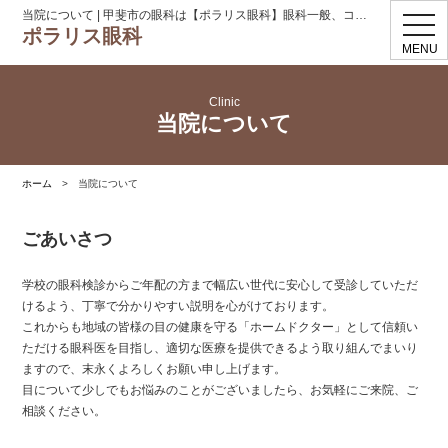
当院について | 甲斐市の眼科は【ポラリス眼科】眼科一般、コンタクト処方
toggl
ポラリス眼科
navig
MENU
Clinic
当院について
ホーム
>
当院について
ごあいさつ
学校の眼科検診からご年配の方まで幅広い世代に安心して受診していただ
けるよう、丁寧で分かりやすい説明を心がけております。
これからも地域の皆様の目の健康を守る「ホームドクター」として信頼い
ただける眼科医を目指し、適切な医療を提供できるよう取り組んでまいり
ますので、末永くよろしくお願い申し上げます。
目について少しでもお悩みのことがございましたら、お気軽にご来院、ご
相談ください。