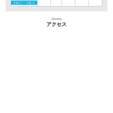
午後 ◯
午後 ◯
Access
アクセス