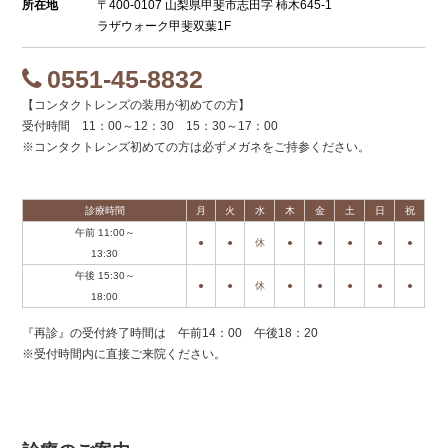
所在地
〒400-0107 山梨県甲斐市志田字 柿木645-1
ラザウォーク甲斐双葉1F
0551-45-8832
【コンタクトレンズの装用が初めての方】
受付時間 11：00～12：30 15：30～17：00
※コンタクトレンズ初めての方は必ずメガネをご持参ください。
診療時間
月
火
水
木
金
土
日
祝
午前 11:00～
●
●
休
●
●
●
●
●
13:30
午後 15:30～
●
●
休
●
●
●
●
●
18:00
『再診』の受付終了時間は 午前14：00 午後18：20
※受付時間内に直接ご来院ください。