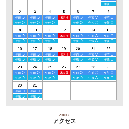
午後 ◯
2
3
4
5
6
7
8
午前 ◯
午前 ◯
午前 ◯
休診日
午前 ◯
午前 ◯
午前 ◯
午後 ◯
午後 ◯
午後 ◯
午後 ◯
午後 ◯
午後 ◯
9
10
11
12
13
14
15
午前 ◯
午前 ◯
午前 ◯
休診日
午前 ◯
午前 ◯
午前 ◯
午後 ◯
午後 ◯
午後 ◯
午後 ◯
午後 ◯
午後 ◯
16
17
18
19
20
21
22
午前 ◯
午前 ◯
午前 ◯
休診日
午前 ◯
午前 ◯
午前 ◯
午後 ◯
午後 ◯
午後 ◯
午後 ◯
午後 ◯
午後 ◯
23
24
25
26
27
28
29
午前 ◯
午前 ◯
午前 ◯
休診日
午前 ◯
午前 ◯
午前 ◯
午後 ◯
午後 ◯
午後 ◯
午後 ◯
午後 ◯
午後 ◯
30
31
午前 ◯
午前 ◯
午後 ◯
午後 ◯
Access
アクセス