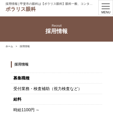
採用情報 | 甲斐市の眼科は【ポラリス眼科】眼科一般、コンタクト処方
toggl
ポラリス眼科
navig
MENU
Recruit
採用情報
ホーム
>
採用情報
採用情報
募集職種
受付業務・検査補助（視力検査など）
給料
時給1100円 ～