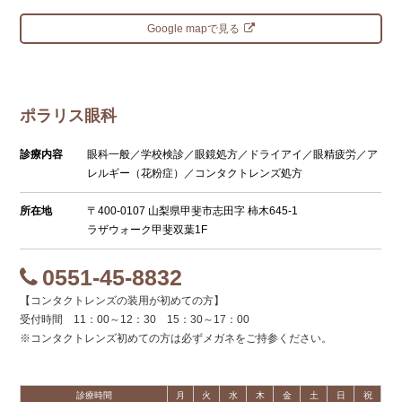
Google mapで見る
ポラリス眼科
診療内容
眼科一般／学校検診／眼鏡処方／ドライアイ／眼精疲労／ア
レルギー（花粉症）／コンタクトレンズ処方
所在地
〒400-0107 山梨県甲斐市志田字 柿木645-1
ラザウォーク甲斐双葉1F
0551-45-8832
【コンタクトレンズの装用が初めての方】
受付時間 11：00～12：30 15：30～17：00
※コンタクトレンズ初めての方は必ずメガネをご持参ください。
診療時間
月
火
水
木
金
土
日
祝